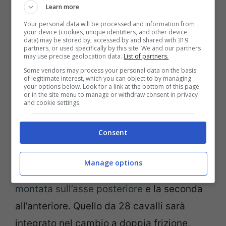
Learn more
Your personal data will be processed and information from
Alfa Romeo Milano presentazione in vista (Alfa Romeo) –
your device (cookies, unique identifiers, and other device
data) may be stored by, accessed by and shared with 319
Tuning.it
partners, or used specifically by this site. We and our partners
may use precise geolocation data.
List of partners.
Secondo le ultime voci, il sistema potrebbe
Some vendors may process your personal data on the basis
of legitimate interest, which you can object to by managing
essere lo stesso della futura
Jeep
Avenger
your options below. Look for a link at the bottom of this page
or in the site menu to manage or withdraw consent in privacy
4×4,
basato su un motore 1.2 tre cilindri
and cookie settings.
turbo a benzina
, con ciclo Miller da 136
Consent
cavalli di potenza massima. Esso verrà poi
abbinato a due unità elettriche, una da 41
Manage options
cavalli ed un’altra da 28,
con la prima
montata sull’asse posteriore
e la seconda
all’anteriore. Quello da 28 cavalli sarà
integrato nel cambio a doppia frizione,