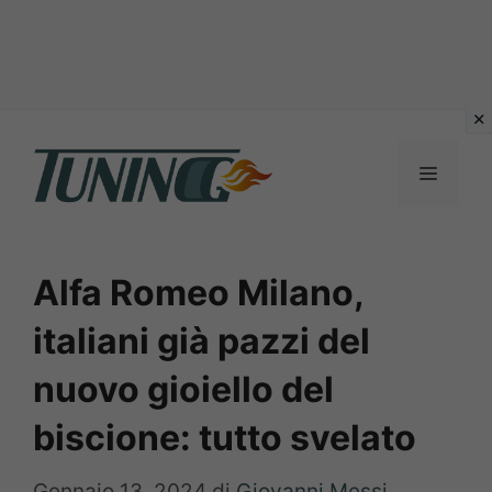
Vai
al
Menu
contenuto
Alfa Romeo Milano,
italiani già pazzi del
nuovo gioiello del
biscione: tutto svelato
Gennaio 13, 2024
di
Giovanni Messi