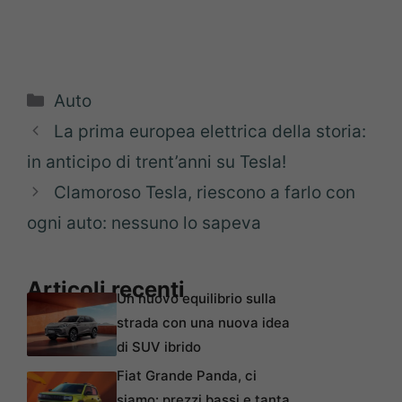
Categorie
Auto
La prima europea elettrica della storia:
in anticipo di trent’anni su Tesla!
Clamoroso Tesla, riescono a farlo con
ogni auto: nessuno lo sapeva
Articoli recenti
Un nuovo equilibrio sulla
strada con una nuova idea
di SUV ibrido
Fiat Grande Panda, ci
siamo: prezzi bassi e tanta