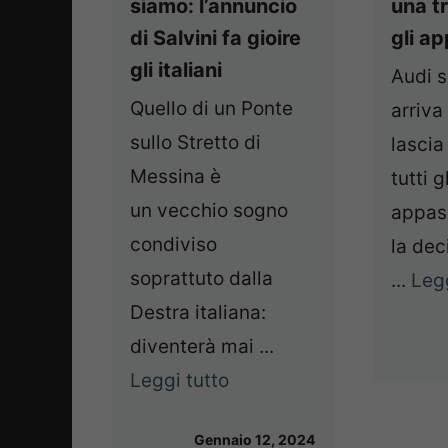
siamo: l’annuncio
una t
di Salvini fa gioire
gli a
gli italiani
Audi s
Quello di un Ponte
arriva
sullo Stretto di
lascia
Messina è
tutti g
un vecchio sogno
appass
condiviso
la dec
soprattuto dalla
...
Legg
Destra italiana:
diventerà mai ...
Leggi tutto
Gennaio 12, 2024