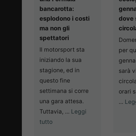
bancarotta:
genna
esplodono i costi
dove 
ma non gli
circol
spettatori
Domen
Il motorsport sta
per q
iniziando la sua
genna
stagione, ed in
sarà v
questo fine
circol
settimana si corre
orari 
una gara attesa.
...
Legg
Tuttavia, ...
Leggi
tutto