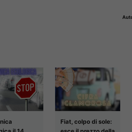
Aut
nica
Fiat, colpo di sole:
ica il 14
esce il prezzo della