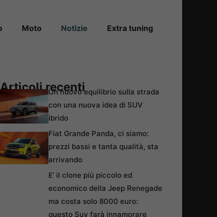
o
Moto
Notizie
Extra tuning
Articoli recenti
Un nuovo equilibrio sulla strada
con una nuova idea di SUV
ibrido
Fiat Grande Panda, ci siamo:
prezzi bassi e tanta qualità, sta
arrivando
E’ il clone più piccolo ed
economico della Jeep Renegade
ma costa solo 8000 euro:
questo Suv farà innamorare