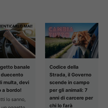
getto banale
Codice della
 duecento
Strada, il Governo
i multa, devi
scende in campo
o a bordo!
per gli animali: 7
anni di carcere per
tti lo sanno,
chi lo farà
è un oggetto