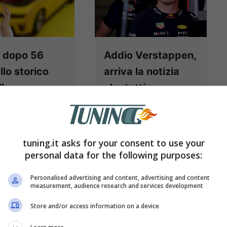
 dopo 56
Addio Verstappen,
llo storico
arriva la notizia
lo: ecco
che tutti
imo esemplare
temevano:
tto
pazzesco!
ta una delle
Novità pazzesca
tuning.it asks for your consent to use your
personal data for the following purposes:
e più iconiche
attorno al nome di
storia
Max Verstappen,
Personalised advertising and content, advertising and content
measurement, audience research and services development
ndustria
con il fenomeno
Store and/or access information on a device
bilistica
olandese che ora
cana e ora se
dovrà fare i conti ...