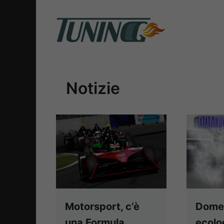
Vai
al
contenuto
Notizie
Motorsport, c’è
Dome
una Formula
ecolog