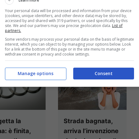
Learn more
rà in ...
Leggi
Leggi tutto
Your personal data will be processed and information from your device
(cookies, unique identifiers, and other device data) may be stored by,
accessed by and shared with 319 partners, or used specifically by this
site. We and our partners may use precise geolocation data.
List of
Gennaio 12, 2024
partners.
Gennaio 12, 2024
Some vendors may process your personal data on the basis of legitimate
interest, which you can object to by managing your options below. Look
for a link at the bottom of this page or in the site menu to manage or
withdraw consent in privacy and cookie settings.
Manage options
Consent
getta la
Strada bagnata,
: è finita,
arriva l’invenzione