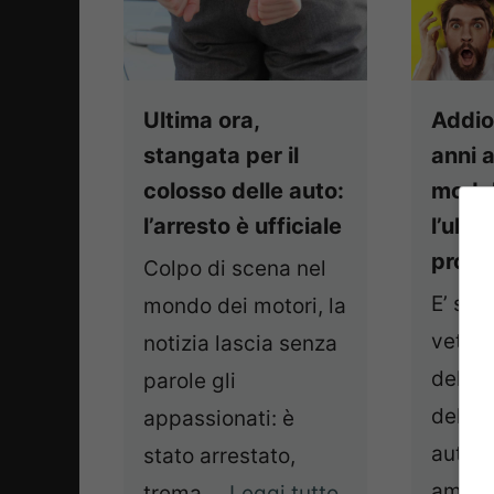
Ultima ora,
Addio
stangata per il
anni a
colosso delle auto:
model
l’arresto è ufficiale
l’ult
prodo
Colpo di scena nel
E’ sta
mondo dei motori, la
vettur
notizia lascia senza
della 
parole gli
dell’i
appassionati: è
automo
stato arrestato,
ameri
trema ...
Leggi tutto