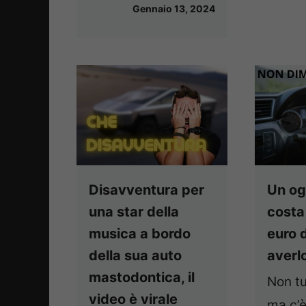
Gennaio 13, 2024
Disavventura per
Un og
una star della
costa
musica a bordo
euro d
della sua auto
averl
mastodontica, il
Non tu
video è virale
ma c’