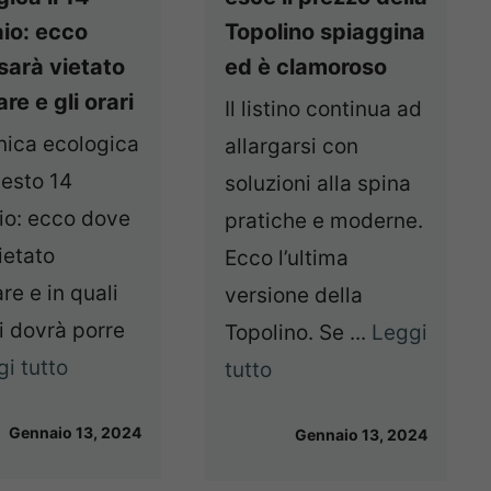
io: ecco
Topolino spiaggina
sarà vietato
ed è clamoroso
are e gli orari
Il listino continua ad
ica ecologica
allargarsi con
uesto 14
soluzioni alla spina
io: ecco dove
pratiche e moderne.
ietato
Ecco l’ultima
are e in quali
versione della
si dovrà porre
Topolino. Se ...
Leggi
i tutto
tutto
Gennaio 13, 2024
Gennaio 13, 2024